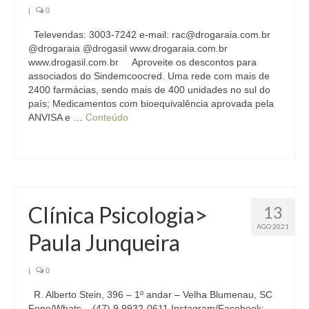
Homologação
|
0
Televendas: 3003-7242 e-mail: rac@drogaraia.com.br
Índices
@drogaraia @drogasil www.drogaraia.com.br
www.drogasil.com.br Aproveite os descontos para
Notícias
associados do Sindemcoocred. Uma rede com mais de
2400 farmácias, sendo mais de 400 unidades no sul do
Contato
país; Medicamentos com bioequivalência aprovada pela
ANVISA e …
Conteúdo
Baixar APP
Clínica Psicologia>
13
AGO 2021
Paula Junqueira
|
0
R. Alberto Stein, 396 – 1º andar – Velha Blumenau, SC
Fone/Whats – (47) 9 9932-0611 Instagram/Facebook: