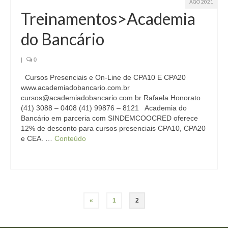
AGO 2021
Treinamentos>Academia
do Bancário
|
0
Cursos Presenciais e On-Line de CPA10 E CPA20
www.academiadobancario.com.br
cursos@academiadobancario.com.br Rafaela Honorato
(41) 3088 – 0408 (41) 99876 – 8121 Academia do
Bancário em parceria com SINDEMCOOCRED oferece
12% de desconto para cursos presenciais CPA10, CPA20
e CEA. …
Conteúdo
Paginação
«
1
2
de