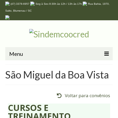
(47) 3378-6957
Seg à Sex 8:30h às 12h / 13h às 17h
Rua Bahia, 1970,
Salto, Blumenau / SC
Menu
Home
São Miguel da Boa Vista
O Sindicato
Associe-se
Voltar para convênios
Convenções
CURSOS E
Convênios
TREINAMENTO