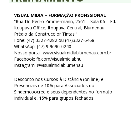
Homologação
VISUAL MIDIA – FORMAÇÃO PROFISSIONAL
Índices
“Rua Dr. Pedro Zimmermann, 2561 – Sala 06 – Ed.
Itoupava Office, Itoupava Central, Blumenau
Notícias
Prédio da Construcolor Tintas.”
Fone: (47) 3327-4282 ou (47)3327-6468
Contato
WhatsApp: (47) 9 9690-0240
Nosso portal: www.visualmidiablumenau.com.br
Baixar APP
Facebook: fb.com/visualmidiabnu
Instagram: @visualmidiablumenau
Desconto nos Cursos à Distância (on-line) e
Presenciais de 10% para Associados do
Sindemcoocred e seus dependentes no formato
Individual e, 15% para grupos fechados.