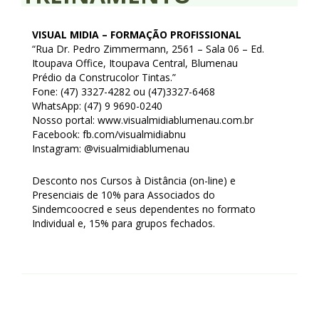
Homologação
VISUAL MIDIA – FORMAÇÃO PROFISSIONAL
Índices
“Rua Dr. Pedro Zimmermann, 2561 – Sala 06 – Ed.
Itoupava Office, Itoupava Central, Blumenau
Notícias
Prédio da Construcolor Tintas.”
Fone: (47) 3327-4282 ou (47)3327-6468
Contato
WhatsApp: (47) 9 9690-0240
Nosso portal: www.visualmidiablumenau.com.br
Baixar APP
Facebook: fb.com/visualmidiabnu
Instagram: @visualmidiablumenau
Desconto nos Cursos à Distância (on-line) e
Presenciais de 10% para Associados do
Sindemcoocred e seus dependentes no formato
Individual e, 15% para grupos fechados.