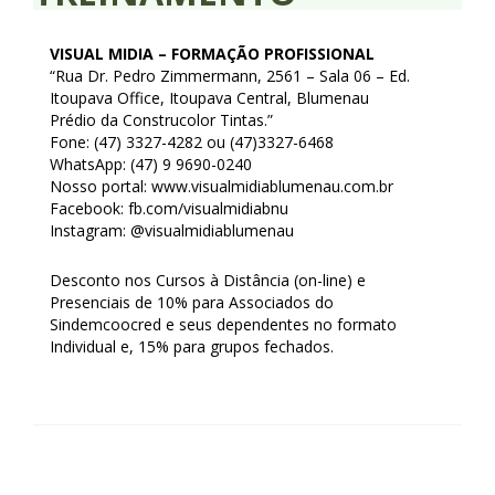
Homologação
VISUAL MIDIA – FORMAÇÃO PROFISSIONAL
Índices
“Rua Dr. Pedro Zimmermann, 2561 – Sala 06 – Ed.
Itoupava Office, Itoupava Central, Blumenau
Notícias
Prédio da Construcolor Tintas.”
Fone: (47) 3327-4282 ou (47)3327-6468
Contato
WhatsApp: (47) 9 9690-0240
Nosso portal: www.visualmidiablumenau.com.br
Baixar APP
Facebook: fb.com/visualmidiabnu
Instagram: @visualmidiablumenau
Desconto nos Cursos à Distância (on-line) e
Presenciais de 10% para Associados do
Sindemcoocred e seus dependentes no formato
Individual e, 15% para grupos fechados.