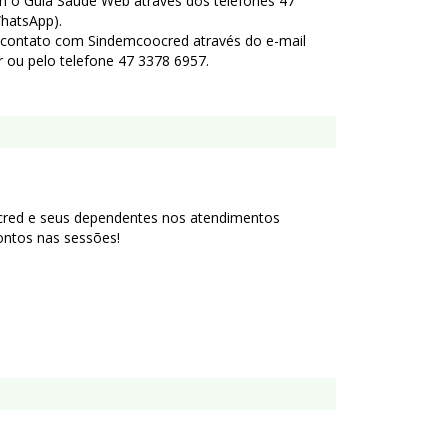
 o Guia Saúde Web através dos telefones 47
hatsApp).
 contato com Sindemcoocred através do e-mail
ou pelo telefone 47 3378 6957.
red e seus dependentes nos atendimentos
contos nas sessões!