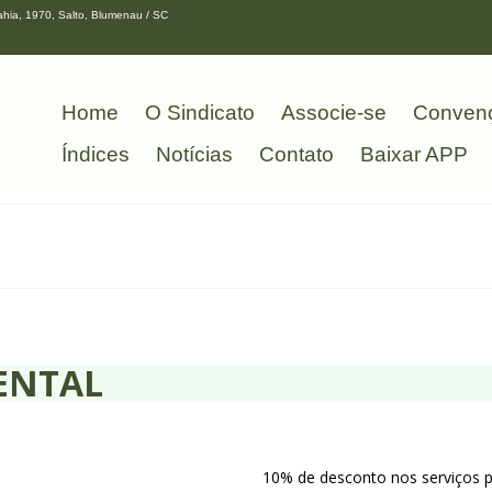
hia, 1970, Salto, Blumenau / SC
Home
O Sindicato
Associe-se
Conven
Índices
Notícias
Contato
Baixar APP
ENTAL
10% de desconto nos serviços 