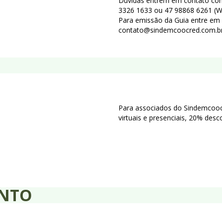
Dúvidas entrem em contato com
3326 1633 ou 47 98868 6261 (W
Para emissão da Guia entre em
contato@sindemcoocred.com.br 
Para associados do Sindemcooc
virtuais e presenciais, 20% des
ENTO