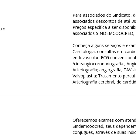
Para associados do Sindicato, 
associados descontos de até 30
Preços específica a ser dispo
tro
associados SINDEMCOOCRED, p
Conheça alguns serviços e ex
Cardiologia, consultas em cardio
endovascular; ECG convencional
/cineangiocoronariografia ; Ang
Arteriografia; angiografia; TAVI
Valvoplastia; Tratamento percut
Arteriografia cerebral, de carót
Oferecemos exames com atendi
Sindemcoocred, seus dependen
conjugues, através de suas indi