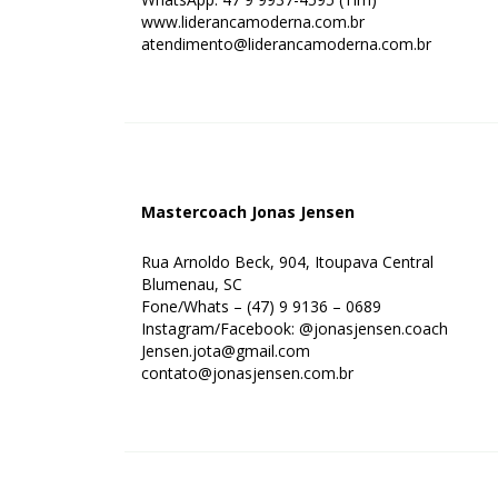
www.liderancamoderna.com.br
atendimento@liderancamoderna.com.br
Mastercoach Jonas Jensen
Rua Arnoldo Beck, 904, Itoupava Central
Blumenau, SC
Fone/Whats – (47) 9 9136 – 0689
Instagram/Facebook: @jonasjensen.coach
Jensen.jota@gmail.com
contato@jonasjensen.com.br