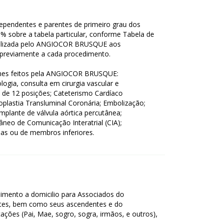
dependentes e parentes de primeiro grau dos
% sobre a tabela particular, conforme Tabela de
nibilizada pelo ANGIOCOR BRUSQUE aos
reviamente a cada procedimento.
ames feitos pela ANGIOCOR BRUSQUE:
logia, consulta em cirurgia vascular e
 de 12 posições; Cateterismo Cardíaco
ioplastia Transluminal Coronária; Embolização;
-Implante de válvula aórtica percutânea;
âneo de Comunicação Interatrial (CIA);
idas ou de membros inferiores.
mento a domicilio para Associados do
tes, bem como seus ascendentes e do
cações (Pai, Mae, sogro, sogra, irmãos, e outros),