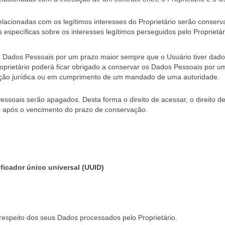
elacionadas com os legítimos interesses do Proprietário serão conserv
s específicas sobre os interesses legítimos perseguidos pelo Propriet
os Dados Pessoais por um prazo maior sempre que o Usuário tiver dado
o Proprietário poderá ficar obrigado a conservar os Dados Pessoais por
ação jurídica ou em cumprimento de um mandado de uma autoridade.
ais serão apagados. Desta forma o direito de acessar, o direito de apa
o após o vencimento do prazo de conservação.
ficador único universal (UUID)
respeito dos seus Dados processados pelo Proprietário.