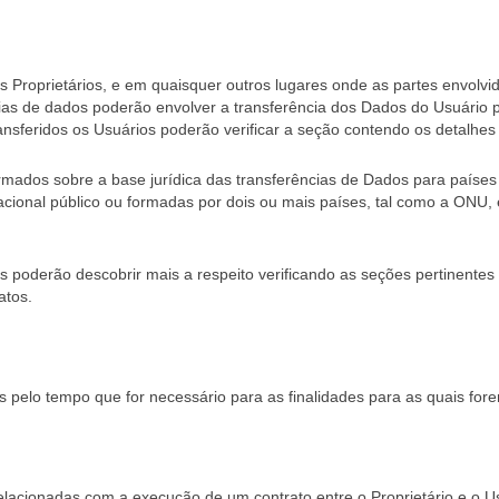
 Proprietários, e em quaisquer outros lugares onde as partes envolv
as de dados poderão envolver a transferência dos Dados do Usuário p
ansferidos os Usuários poderão verificar a seção contendo os detalh
mados sobre a base jurídica das transferências de Dados para países
ernacional público ou formadas por dois ou mais países, tal como a ON
os poderão descobrir mais a respeito verificando as seções pertinente
atos.
elo tempo que for necessário para as finalidades para as quais fore
elacionadas com a execução de um contrato entre o Proprietário e o U