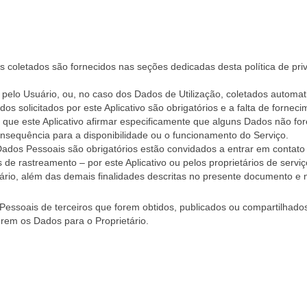
coletados são fornecidos nas seções dedicadas desta política de priva
elo Usuário, ou, no caso dos Dados de Utilização, coletados automatic
s solicitados por este Aplicativo são obrigatórios e a falta de fornec
 que este Aplicativo afirmar especificamente que alguns Dados não fore
equência para a disponibilidade ou o funcionamento do Serviço.
Dados Pessoais são obrigatórios estão convidados a entrar em contato 
e rastreamento – por este Aplicativo ou pelos proprietários de serviços
uário, além das demais finalidades descritas no presente documento e na
essoais de terceiros que forem obtidos, publicados ou compartilhados 
rem os Dados para o Proprietário.