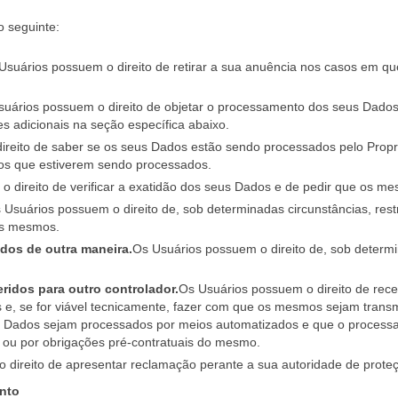
o seguinte:
Usuários possuem o direito de retirar a sua anuência nos casos em q
uários possuem o direito de objetar o processamento dos seus Dados
es adicionais na seção específica abaixo.
reito de saber se os seus Dados estão sendo processados pelo Propri
os que estiverem sendo processados.
 direito de verificar a exatidão dos seus Dados e de pedir que os me
 Usuários possuem o direito de, sob determinadas circunstâncias, res
os mesmos.
dos de outra maneira.
Os Usuários possuem o direito de, sob determi
ridos para outro controlador.
Os Usuários possuem o direito de rec
s e, se for viável tecnicamente, fazer com que os mesmos sejam trans
os Dados sejam processados por meios automatizados e que o process
s ou por obrigações pré-contratuais do mesmo.
 direito de apresentar reclamação perante a sua autoridade de prot
ento