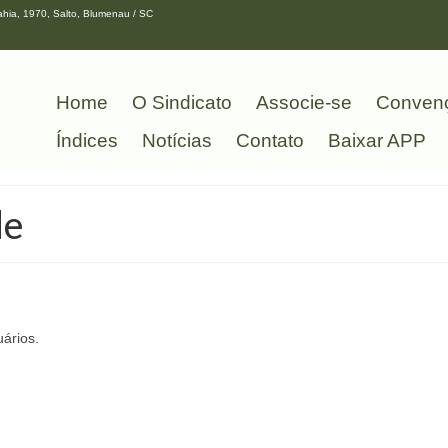
hia, 1970, Salto, Blumenau / SC
Home
O Sindicato
Associe-se
Conven
Índices
Notícias
Contato
Baixar APP
de
ários.