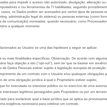
adas para impedir o acesso não autorizado, divulgação, alteração ou 
putadores e /ou ferramentas de TI habilitadas, seguindo procediment
uns casos, os Dados podem ser acessados por certos tipos de pessoas 
eting, administração legal do sistema) ou pessoas externas (como forne
 de comunicação) nomeadas, quando necessário, como Processadores d
ietário a qualquer momento.
lacionados ao Usuário se uma das hipóteses a seguir se aplicar:
ou mais finalidades específicas; Observação: De acordo com algumas 
o faça objeção a isto (“opt-out”), sem ter que se basear em anuência 
de Dados Pessoais estiver sujeito à legislação europeia de proteção
umprimento de um contrato com o Usuário e/ou quaisquer obrigações 
de uma obrigação jurídica à qual o Proprietário estiver sujeito;
e for executada no interesse público ou no exercício de uma autorização
e interesses legítimos perseguidos pelo Proprietário ou por um terceiro
rado para esclarecer qual a base jurídica que se aplica ao processam
u uma exigência necessária para celebrar um contrato.