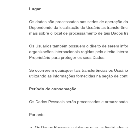
Lugar
Os dados são processados ​​nas sedes de operação dos
Dependendo da localização do Usuário as transferênci
mais sobre o local de processamento de tais Dados tr
Os Usuários também possuem o direito de serem infor
organizações internacionais regidas pelo direito int
Proprietário para proteger os seus Dados.
Se ocorrerem quaisquer tais transferências os Usuári
utilizando as informações fornecidas na seção de cont
Período de conservação
Os Dados Pessoais serão processados e armazenados p
Portanto:
Os Dados Pessoais coletados para as finalidades r