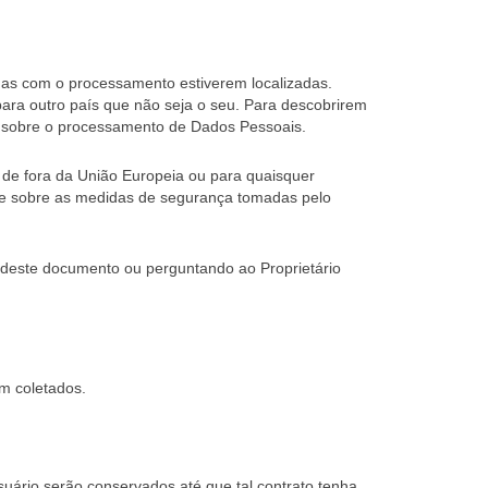
idas com o processamento estiverem localizadas.
ara outro país que não seja o seu. Para descobrirem
es sobre o processamento de Dados Pessoais.
 de fora da União Europeia ou para quaisquer
U, e sobre as medidas de segurança tomadas pelo
s deste documento ou perguntando ao Proprietário
m coletados.
suário serão conservados até que tal contrato tenha