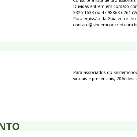
Consulte a lista de profissionai
Dúvidas entrem em contato com
3326 1633 ou 47 98868 6261 (W
Para emissão da Guia entre em
contato@sindemcoocred.com.br 
Para associados do Sindemcooc
virtuais e presenciais, 20% des
ENTO