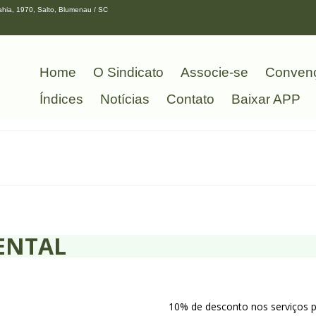
hia, 1970, Salto, Blumenau / SC
Home
O Sindicato
Associe-se
Conven
Índices
Notícias
Contato
Baixar APP
ENTAL
10% de desconto nos serviços 