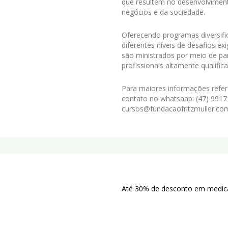
que resultem no desenvolviment
negócios e da sociedade.
Oferecendo programas diversif
diferentes níveis de desafios e
são ministrados por meio de par
profissionais altamente qualific
Para maiores informações refer
contato no whatsaap: (47) 9917
cursos@fundacaofritzmuller.com
Até 30% de desconto em medica