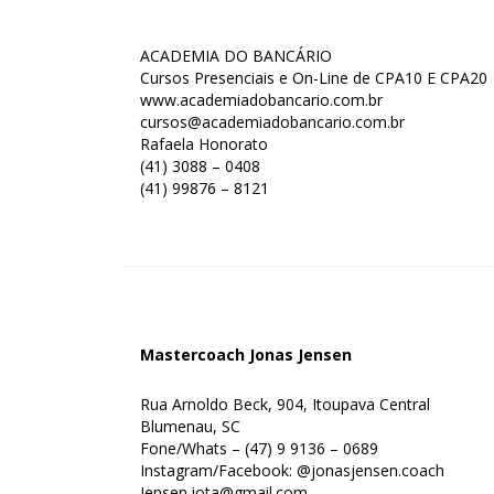
ACADEMIA DO BANCÁRIO
Cursos Presenciais e On-Line de CPA10 E CPA20
www.academiadobancario.com.br
cursos@academiadobancario.com.br
Rafaela Honorato
(41) 3088 – 0408
(41) 99876 – 8121
Mastercoach Jonas Jensen
Rua Arnoldo Beck, 904, Itoupava Central
Blumenau, SC
Fone/Whats – (47) 9 9136 – 0689
Instagram/Facebook: @jonasjensen.coach
Jensen.jota@gmail.com