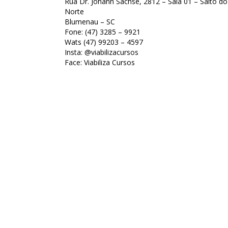
Rua Dr. Johann Sachse, 2812 – Sala 01 – Salto do
Norte
Blumenau – SC
Fone: (47) 3285 – 9921
Wats (47) 99203 – 4597
Insta: @viabilizacursos
Face: Viabiliza Cursos