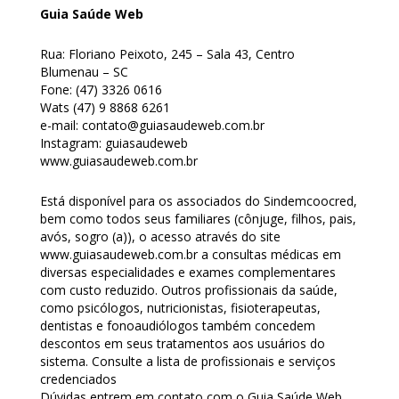
Homologação
Guia Saúde
Web
Índices
Rua: Floriano Peixoto, 245 – Sala 43, Centro
Blumenau – SC
Notícias
Fone: (47) 3326 0616
Wats (47) 9 8868 6261
Contato
e-mail: contato@guiasaudeweb.com.br
Instagram: guiasaudeweb
Baixar APP
www.guiasaudeweb.com.br
Está disponível para os associados do Sindemcoocred,
bem como todos seus familiares (cônjuge, filhos, pais,
avós, sogro (a)), o acesso através do site
www.guiasaudeweb.com.br a consultas médicas em
diversas especialidades e exames complementares
com custo reduzido. Outros profissionais da saúde,
como psicólogos, nutricionistas, fisioterapeutas,
dentistas e fonoaudiólogos também concedem
descontos em seus tratamentos aos usuários do
sistema. Consulte a lista de profissionais e serviços
credenciados
Dúvidas entrem em contato com o Guia Saúde Web