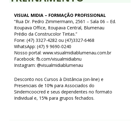
Homologação
VISUAL MIDIA – FORMAÇÃO PROFISSIONAL
Índices
“Rua Dr. Pedro Zimmermann, 2561 – Sala 06 – Ed.
Itoupava Office, Itoupava Central, Blumenau
Notícias
Prédio da Construcolor Tintas.”
Fone: (47) 3327-4282 ou (47)3327-6468
Contato
WhatsApp: (47) 9 9690-0240
Nosso portal: www.visualmidiablumenau.com.br
Baixar APP
Facebook: fb.com/visualmidiabnu
Instagram: @visualmidiablumenau
Desconto nos Cursos à Distância (on-line) e
Presenciais de 10% para Associados do
Sindemcoocred e seus dependentes no formato
Individual e, 15% para grupos fechados.