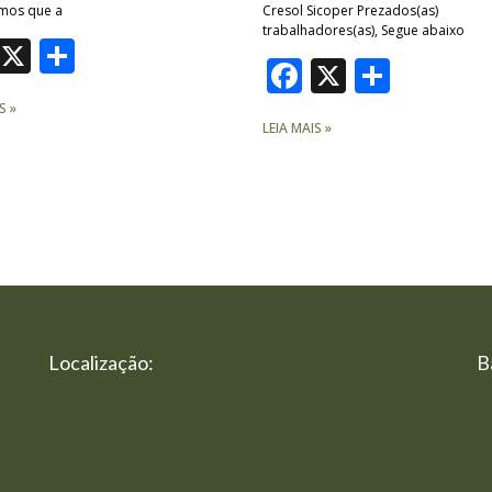
mos que a
Cresol Sicoper Prezados(as)
trabalhadores(as), Segue abaixo
Facebook
X
Share
Facebook
X
Share
S »
LEIA MAIS »
Localização:
B