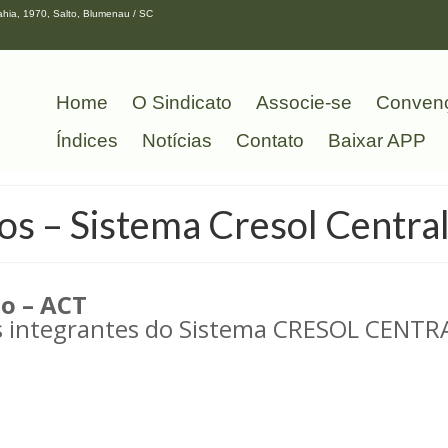
hia, 1970, Salto, Blumenau / SC
Home
O Sindicato
Associe-se
Conven
Índices
Notícias
Contato
Baixar APP
os – Sistema Cresol Central
o – ACT
s integrantes do Sistema CRESOL CENTR