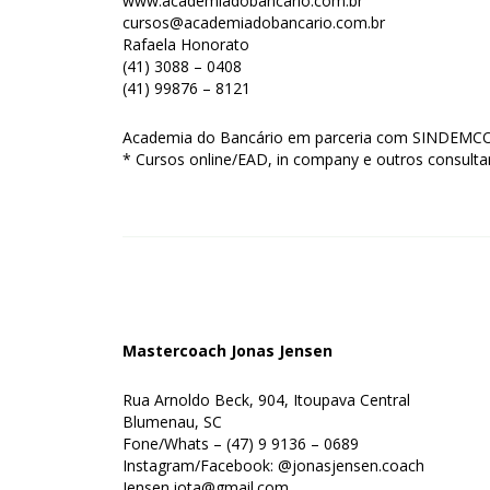
www.academiadobancario.com.br
cursos@academiadobancario.com.br
Rafaela Honorato
(41) 3088 – 0408
(41) 99876 – 8121
Academia do Bancário em parceria com SINDEMCOO
* Cursos online/EAD, in company e outros consulta
Mastercoach Jonas Jensen
Rua Arnoldo Beck, 904, Itoupava Central
Blumenau, SC
Fone/Whats – (47) 9 9136 – 0689
Instagram/Facebook: @jonasjensen.coach
Jensen.jota@gmail.com