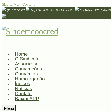
Skip to Main Content
(47) 3378-6957
Seg à Sex 8:30h às 12h / 13h às 17h
Rua Bahia, 1970, Salto, B
Home
O Sindicato
Associe-se
Convenções
Convênios
Homologação
Índices
Notícias
Contato
Baixar APP
Menu