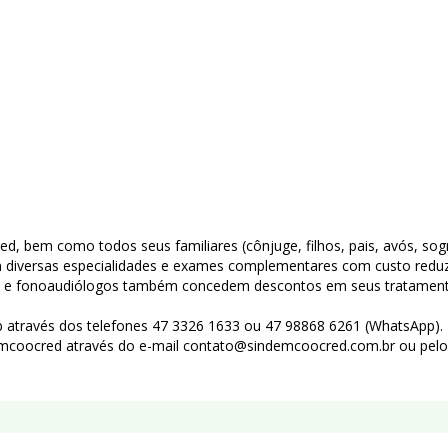
d, bem como todos seus familiares (cônjuge, filhos, pais, avós, sogr
diversas especialidades e exames complementares com custo reduzi
istas e fonoaudiólogos também concedem descontos em seus tratamento
através dos telefones 47 3326 1633 ou 47 98868 6261 (WhatsApp).
mcoocred através do e-mail contato@sindemcoocred.com.br ou pelo 