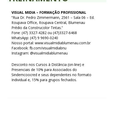
Homologação
VISUAL MIDIA – FORMAÇÃO PROFISSIONAL
Índices
“Rua Dr. Pedro Zimmermann, 2561 – Sala 06 – Ed.
Itoupava Office, Itoupava Central, Blumenau
Notícias
Prédio da Construcolor Tintas.”
Fone: (47) 3327-4282 ou (47)3327-6468
Contato
WhatsApp: (47) 9 9690-0240
Nosso portal: www.visualmidiablumenau.com.br
Baixar APP
Facebook: fb.com/visualmidiabnu
Instagram: @visualmidiablumenau
Desconto nos Cursos à Distância (on-line) e
Presenciais de 10% para Associados do
Sindemcoocred e seus dependentes no formato
Individual e, 15% para grupos fechados.