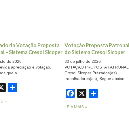
ado da Votação Proposta
Votação Proposta Patronal
al – Sistema Cresol Sicoper
do Sistema Cresol Sicoper
sto de 2026
30 de julho de 2026
evida apreciação e votação,
VOTAÇÃO PROPOSTA PATRONALS
mos que a
Cresol Sicoper Prezados(as)
trabalhadores(as), Segue abaixo
acebook
X
Share
Facebook
X
Share
IS »
LEIA MAIS »