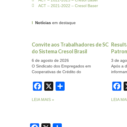
ACT – 2022-2023 – Cresol Baser
ACT – 2021-2022 – Cresol Baser
I
Notícias
em destaque
Convite aos Trabalhadores de SC
Result
do Sistema Cresol Brasil
Patron
6 de agosto de 2026
3 de ago
O Sindicato dos Empregados em
Após a d
Cooperativas de Crédito do
informa
Facebook
X
Share
F
LEIA MAIS »
LEIA MA