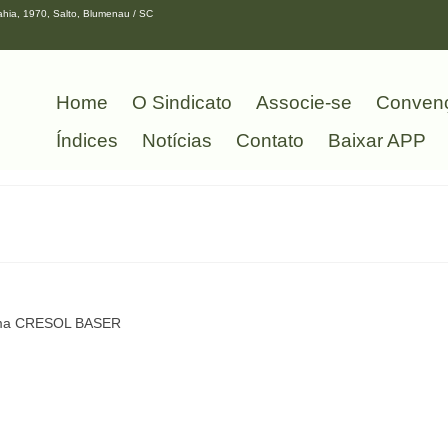
hia, 1970, Salto, Blumenau / SC
Home
O Sindicato
Associe-se
Conven
Índices
Notícias
Contato
Baixar APP
stema CRESOL BASER