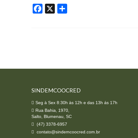
Facebook
X
Share
SINDEMCOOCRED
Seg à Sex 8:30h às 12h e das 13h ás 17h
Rua Bahia, 1970,
Salto, Blumenau, SC
(47) 3378-6957
contato@sindemcoocred.com.br