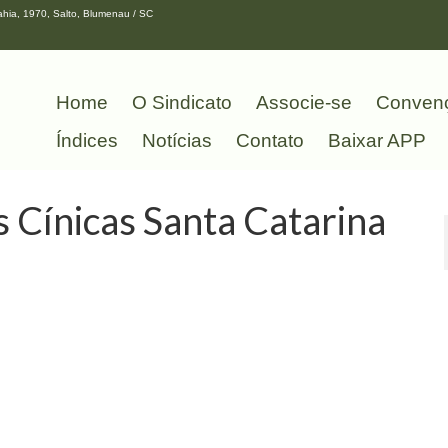
hia, 1970, Salto, Blumenau / SC
Home
O Sindicato
Associe-se
Conven
Índices
Notícias
Contato
Baixar APP
 Cínicas Santa Catarina