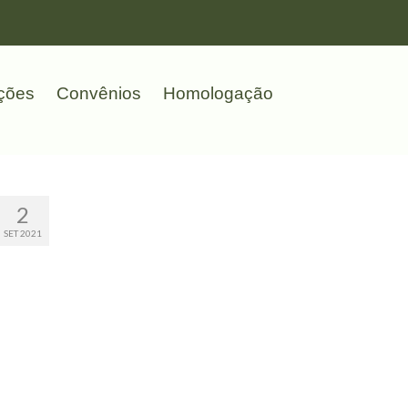
ções
Convênios
Homologação
2
SET 2021