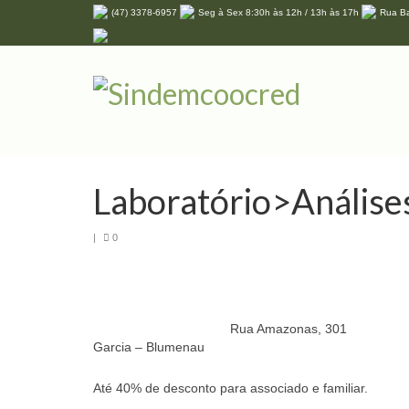
(47) 3378-6957
Seg à Sex 8:30h às 12h / 13h às 17h
Rua Ba
Laboratório>Análises
|
0
Rua Amazonas, 301
Garcia – Blumenau
Até 40% de desconto para associado e familiar.