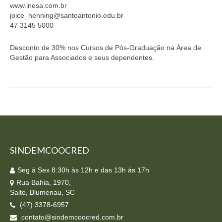
www.inesa.com.br
Homologação
joice_henning@santoantonio.edu.br
47 3145 5000
Índices
Desconto de 30% nos Cursos de Pós-Graduação na Área de
Notícias
Gestão para Associados e seus dependentes.
Contato
Baixar APP
SINDEMCOOCRED
Seg à Sex 8:30h às 12h e das 13h ás 17h
Rua Bahia, 1970,
Salto, Blumenau, SC
(47) 3378-6957
contato@sindemcoocred.com.br