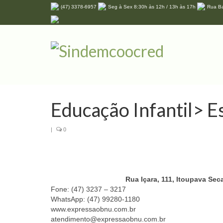
(47) 3378-6957
Seg à Sex 8:30h às 12h / 13h às 17h
Rua Ba
Educação Infantil> E
|
0
Rua Içara, 111, Itoupava Sec
Fone: (47) 3237 – 3217
WhatsApp: (47) 99280-1180
www.expressaobnu.com.br
atendimento@expressaobnu.com.br