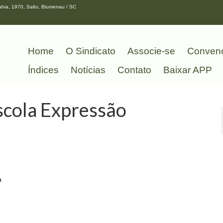
hia, 1970, Salto, Blumenau / SC
Home
O Sindicato
Associe-se
Conven
Índices
Notícias
Contato
Baixar APP
scola Expressão
a