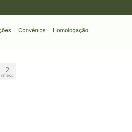
ções
Convênios
Homologação
2
SET 2021