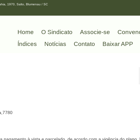
hia, 1970, Salto, Blumenau / SC
Home
O Sindicato
Associe-se
Conven
Índices
Notícias
Contato
Baixar APP
ra,7780
 pagamento à vista e parcelado, de acordo com a vigência do plano.