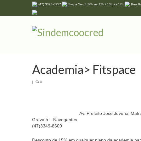
(47) 3378-6957
Seg à Sex 8:30h às 12h / 13h às 17h
Rua Ba
Academia> Fitspace
|
0
Av. Prefeito José Juvenal Maf
Gravatá – Navegantes
(47)3349-8609
Desconto de 15% em qualquer plano da academia para