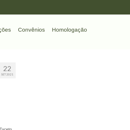
ções
Convênios
Homologação
22
SET 2021
 Exceto