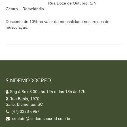
Rua Doze de Outubro, S/N
Homologação
Centro – Romelândia
Índices
Desconto de 10% no valor da mensalidade nos treinos de
musculação.
Notícias
Contato
Baixar APP
SINDEMCOOCRED
Seg à Sex 8:30h às 12h e das 13h ás 17h
Rua Bahia, 1970,
Salto, Blumenau, SC
(47) 3378-6957
contato@sindemcoocred.com.br