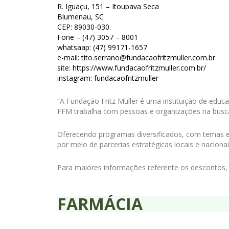
R. Iguaçu, 151 – Itoupava Seca
Blumenau, SC
CEP: 89030-030.
Fone – (47) 3057 – 8001
whatsaap: (47) 99171-1657
e-mail: tito.serrano@fundacaofritzmuller.com.br
site: https://www.fundacaofritzmuller.com.br/
instagram: fundacaofritzmuller
“A Fundação Fritz Müller é uma instituição de edu
FFM trabalha com pessoas e organizações na busca 
Oferecendo programas diversificados, com temas es
por meio de parcerias estratégicas locais e nacionai
Para maiores informações referente os descontos, 
FARMÁCIA