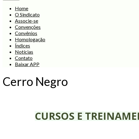
Home
O Sindicato
Associe-se
Convenções
Convênios
Homologação
Índices
Notícias
Contato
Baixar APP
Cerro Negro
CURSOS E TREINAM