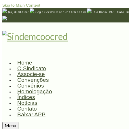
Skip to Main Content
(47) 3378-6957
Seg à Sex 8:30h às 12h / 13h às 17h
Rua Bahia, 1970, Salto, B
Home
O Sindicato
Associe-se
Convenções
Convênios
Homologação
Índices
Notícias
Contato
Baixar APP
Menu