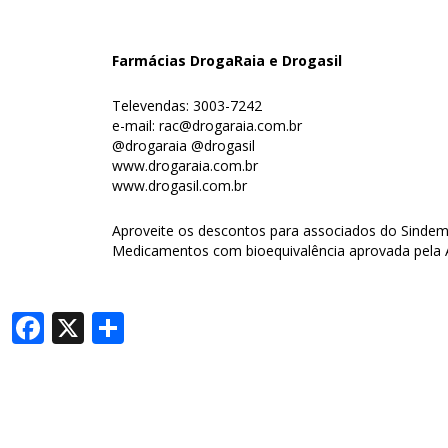
Farmácias DrogaRaia e Drogasil
Televendas: 3003-7242
e-mail: rac@drogaraia.com.br
@drogaraia @drogasil
www.drogaraia.com.br
www.drogasil.com.br
Aproveite os descontos para associados do Sindem
Medicamentos com bioequivalência aprovada pela AN
Facebook
X
Share