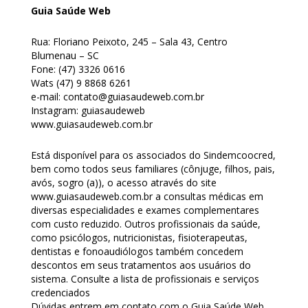
Homologação
Guia Saúde
Web
Índices
Rua: Floriano Peixoto, 245 – Sala 43, Centro
Blumenau – SC
Notícias
Fone: (47) 3326 0616
Wats (47) 9 8868 6261
Contato
e-mail: contato@guiasaudeweb.com.br
Instagram: guiasaudeweb
Baixar APP
www.guiasaudeweb.com.br
Está disponível para os associados do Sindemcoocred,
bem como todos seus familiares (cônjuge, filhos, pais,
avós, sogro (a)), o acesso através do site
www.guiasaudeweb.com.br a consultas médicas em
diversas especialidades e exames complementares
com custo reduzido. Outros profissionais da saúde,
como psicólogos, nutricionistas, fisioterapeutas,
dentistas e fonoaudiólogos também concedem
descontos em seus tratamentos aos usuários do
sistema. Consulte a lista de profissionais e serviços
credenciados
Dúvidas entrem em contato com o Guia Saúde Web