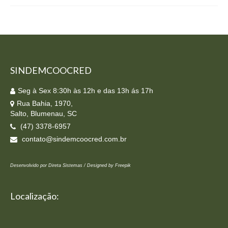
Homologação
Índices
Notícias
SINDEMCOOCRED
Contato
Baixar APP
Seg à Sex 8:30h às 12h e das 13h ás 17h
Rua Bahia, 1970,
Salto, Blumenau, SC
(47) 3378-6957
contato@sindemcoocred.com.br
Desenvolvido por Direta Sistemas /
Designed by Freepik
Localização: