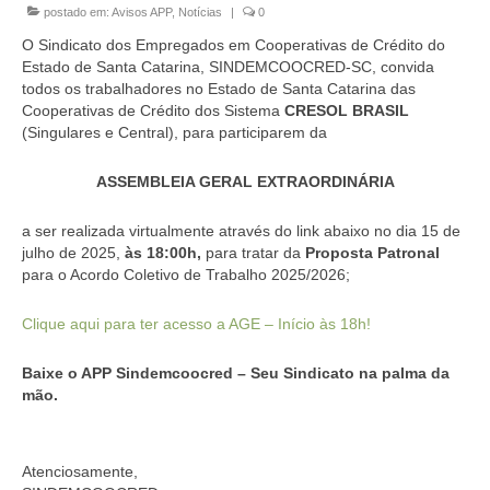
postado em:
Avisos APP
,
Notícias
|
0
Homologação
O Sindicato dos Empregados em Cooperativas de Crédito do
Índices
Estado de Santa Catarina, SINDEMCOOCRED-SC, convida
todos os trabalhadores no Estado de Santa Catarina das
Notícias
Cooperativas de Crédito dos Sistema
CRESOL BRASIL
(Singulares e Central), para participarem da
Contato
ASSEMBLEIA GERAL EXTRAORDINÁRIA
Baixar APP
a ser realizada virtualmente através do link abaixo no dia 15 de
julho de 2025,
às 18:00h,
para tratar da
Proposta Patronal
para o Acordo Coletivo de Trabalho 2025/2026;
Clique aqui para ter acesso a AGE – Início às 18h!
Baixe o APP Sindemcoocred – Seu Sindicato na palma da
mão.
Atenciosamente,