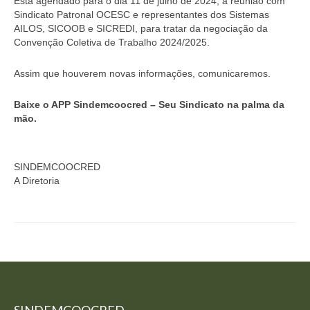
Está agendado para o dia 11 de julho de 2024, a reunião com
Homologação
Sindicato Patronal OCESC e representantes dos Sistemas
AILOS, SICOOB e SICREDI, para tratar da negociação da
Índices
Convenção Coletiva de Trabalho 2024/2025.
Notícias
Assim que houverem novas informações, comunicaremos.
Contato
Baixe o APP Sindemcoocred – Seu Sindicato na palma da
mão.
Baixar APP
SINDEMCOOCRED
A Diretoria
SINDEMCOOCRED