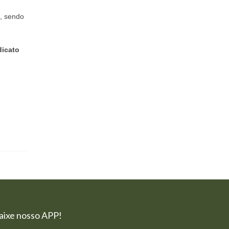
, sendo
dicato
aixe nosso APP!