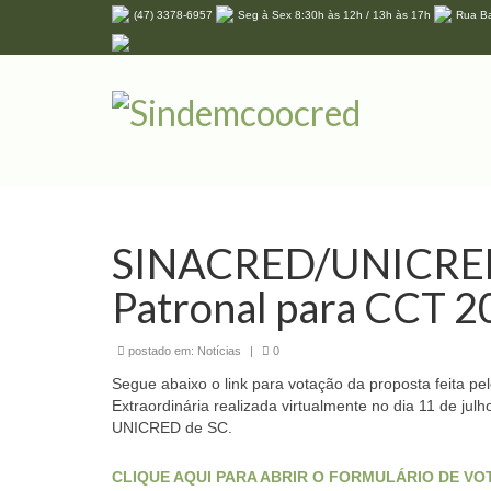
(47) 3378-6957
Seg à Sex 8:30h às 12h / 13h às 17h
Rua Ba
SINACRED/UNICRED 
Patronal para CCT 
postado em:
Notícias
|
0
Segue abaixo o link para votação da proposta feita pe
Extraordinária realizada virtualmente no dia 11 de ju
UNICRED de SC.
CLIQUE AQUI PARA ABRIR O FORMULÁRIO DE VO