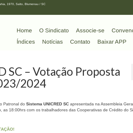
hia, 1970, Salto, Blumenau / SC
Home
O Sindicato
Associe-se
Conven
Índices
Notícias
Contato
Baixar APP
SC – Votação Proposta
2023/2024
lo Patronal do
Sistema UNICRED SC
apresentada na Assembleia Gera
lho, as 18:00hrs com os trabalhadores das Cooperativas de Crédito do 
TAÇÃO!