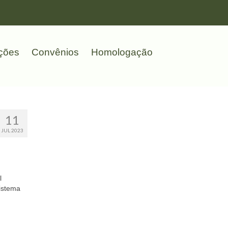
ções
Convênios
Homologação
11
JUL 2023
l
Sistema