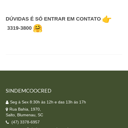
Homologação
Índices
DÚVIDAS É SÓ ENTRAR EM CONTATO
3319-3800
Notícias
Contato
Baixar APP
SINDEMCOOCRED
Seg à Sex 8:30h às 12h e das 13h ás 17h
Rua Bahia, 1970,
Salto, Blumenau, SC
(47) 3378-6957