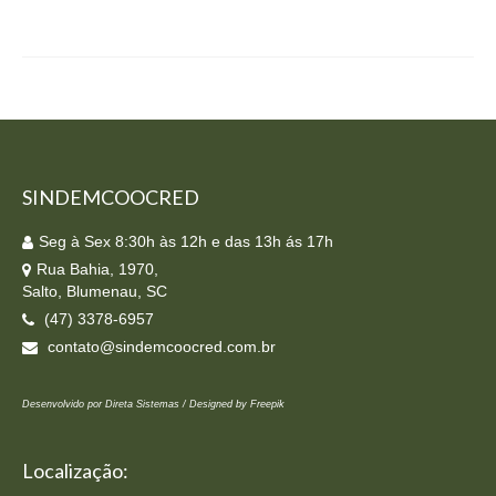
Homologação
Índices
Notícias
Contato
SINDEMCOOCRED
Baixar APP
Seg à Sex 8:30h às 12h e das 13h ás 17h
Rua Bahia, 1970,
Salto, Blumenau, SC
(47) 3378-6957
contato@sindemcoocred.com.br
Desenvolvido por Direta Sistemas /
Designed by Freepik
Localização: