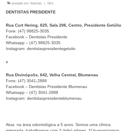
postado em:
Notícias
|
0
Homologação
DENTISTAS PRESIDENTE
Índices
Rua Curt Hering, 625, Sala 206, Centro, Presidente Getúlio
Notícias
Fone: (47) 98825-3035
Facebook – Dentistas Presidente
Contato
Whatsapp – (47) 98825-3035
Instagram: dentistaspresidentegetulio
Baixar APP
e
Rua Divinópolis, 642, Velha Central, Blumenau
Fone: (47) 3041-2888
Facebook – Dentistas Presidente Blumenau
Whatsapp – (47) 3041-2888
Instagram: dentistaspresidenteblumenau
Atua na área odontológica a 5 anos. Somos uma clínica
integrada, trabalhamos com 3 (três) pilares. 1º humanizamos