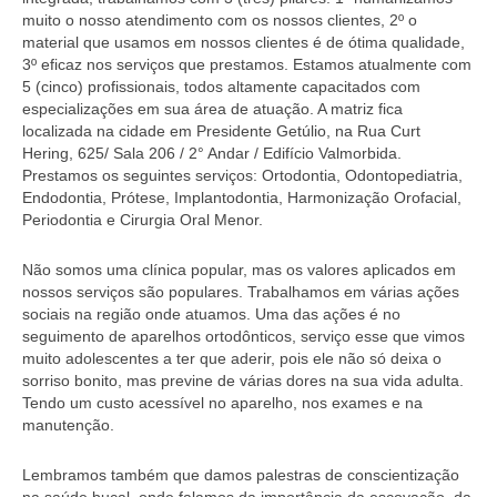
muito o nosso atendimento com os nossos clientes, 2º o
material que usamos em nossos clientes é de ótima qualidade,
3º eficaz nos serviços que prestamos. Estamos atualmente com
5 (cinco) profissionais, todos altamente capacitados com
especializações em sua área de atuação. A matriz fica
localizada na cidade em Presidente Getúlio, na Rua Curt
Hering, 625/ Sala 206 / 2° Andar / Edifício Valmorbida.
Prestamos os seguintes serviços: Ortodontia, Odontopediatria,
Endodontia, Prótese, Implantodontia, Harmonização Orofacial,
Periodontia e Cirurgia Oral Menor.
Não somos uma clínica popular, mas os valores aplicados em
nossos serviços são populares. Trabalhamos em várias ações
sociais na região onde atuamos. Uma das ações é no
seguimento de aparelhos ortodônticos, serviço esse que vimos
muito adolescentes a ter que aderir, pois ele não só deixa o
sorriso bonito, mas previne de várias dores na sua vida adulta.
Tendo um custo acessível no aparelho, nos exames e na
manutenção.
Lembramos também que damos palestras de conscientização
na saúde bucal, onde falamos da importância da escovação, da