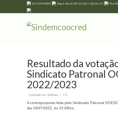
(47) 3378-6957
Seg à Sex 8:30h às 12h / 13h às 17h
Rua Ba
Resultado da votaçã
Sindicato Patronal 
2022/2023
postado em:
Notícias
|
0
A contraproposta feita pelo Sindicado Patronal OCESC 
dia 19/07/2022, às 23:59hrs.