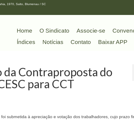
hia, 1970, Salto, Blumenau / SC
Home
O Sindicato
Associe-se
Conven
Índices
Notícias
Contato
Baixar APP
o da Contraproposta do
OCESC para CCT
foi submetida à apreciação e votação dos trabalhadores, cujo prazo fi