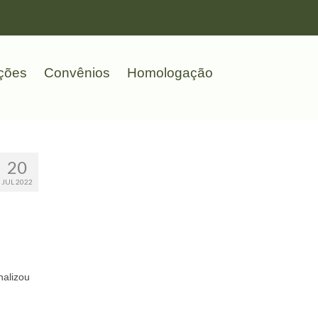
ções
Convênios
Homologação
20
JUL 2022
nalizou