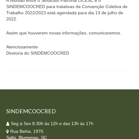
A reunião entre o Sindicato Patronal OCESC e o
Homologação
SINDEMCOOCRED para tratativas da Convenção Coletiva de
Trabalho 2022/2023 está agendada para dia 13 de julho de
Índices
2022.
Notícias
Assim que houverem novas informações, comunicaremos.
Contato
Atenciosamente
Diretoria do SINDEMCOOCRED
Baixar APP
SINDEMCOOCRED
Seg à Sex 8:30h às 12h e das 13h ás 17h
Rua Bahia, 1970,
Salto, Blumenau, SC