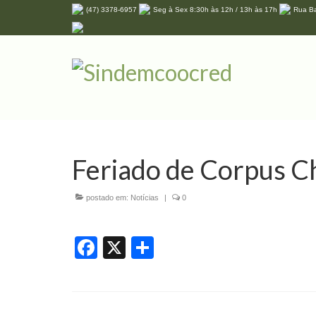
(47) 3378-6957
Seg à Sex 8:30h às 12h / 13h às 17h
Rua Ba
Feriado de Corpus Ch
postado em:
Notícias
|
0
Facebook
X
Share