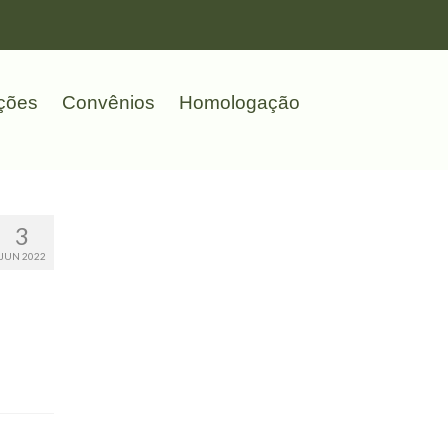
ções
Convênios
Homologação
3
JUN 2022