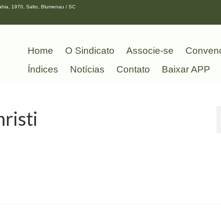
hia, 1970, Salto, Blumenau / SC
Home
O Sindicato
Associe-se
Conven
Índices
Notícias
Contato
Baixar APP
risti