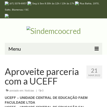
(47) 3378-6957
Seg à Sex 8:30h às 12h / 13h às 17h
Rua Bahia, 1970,
Salto, Blumenau / SC
Menu
Home
Aproveite parceria
21
O Sindicato
MAR 2022
com a UCEFF
Associe-se
Convenções
postado em:
Notícias
|
0
UCEFF – UNIDADE CENTRAL DE EDUCAÇÃO FAEM
Convênios
FACULDADE LTDA