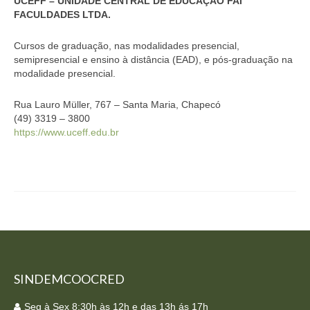
UCEFF – UNIDADE CENTRAL DE EDUCAÇÃO FAI
Homologação
FACULDADES LTDA.
Índices
Cursos de graduação, nas modalidades presencial,
semipresencial e ensino à distância (EAD), e pós-graduação na
Notícias
modalidade presencial.
Contato
Rua Lauro Müller, 767 – Santa Maria, Chapecó
(49) 3319 – 3800
Baixar APP
https://www.uceff.edu.br
SINDEMCOOCRED
Seg à Sex 8:30h às 12h e das 13h ás 17h