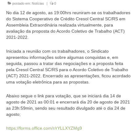
postado em:
Notícias
|
0
Homologação
No dia 12 de agosto, as 19:00hrs reuniram-se os trabalhadores
Índices
do Sistema Cooperativo de Crédito Cresol Central SC/RS em
Assembleia Extraordinária realizada virtualmente, para
Notícias
avaliação da proposta do Acordo Coletivo de Trabalho (ACT)
2021-2022.
Contato
Iniciada a reunião com os trabalhadores, o Sindicato
Baixar APP
apresentou informações sobre algumas conquistas e, em
seguida, passou a tratar das negociações e a proposta feita
pela Cresol Central SC/RS para o Acordo Coletivo de Trabalho
(ACT) 2021-2022. Encerrado as apresentações, ficou acordado
uma votação eletrônica para as propostas.
Abaixo segue o link para votação, que se iniciará dia 14 de
agosto de 2021 as 00:01 e encerrará dia 20 de agosto de 2021
as 23h:59min, sendo seu resultado divulgado até o dia 24 de
agosto;
https://forms.office.com/r/rYLLXYZMg9