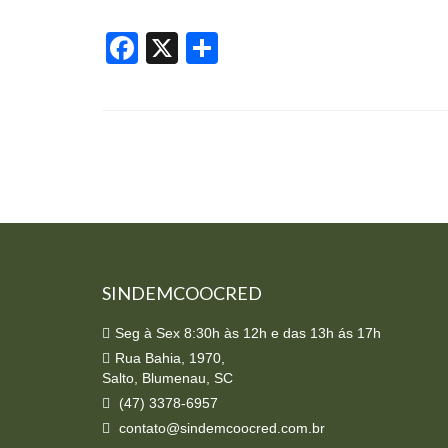
Facebook
X
Share
SINDEMCOOCRED
Seg à Sex 8:30h às 12h e das 13h ás 17h
Rua Bahia, 1970,
Salto, Blumenau, SC
(47) 3378-6957
contato@sindemcoocred.com.br