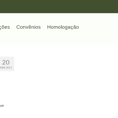
ções
Convênios
Homologação
20
ABR 2021
que