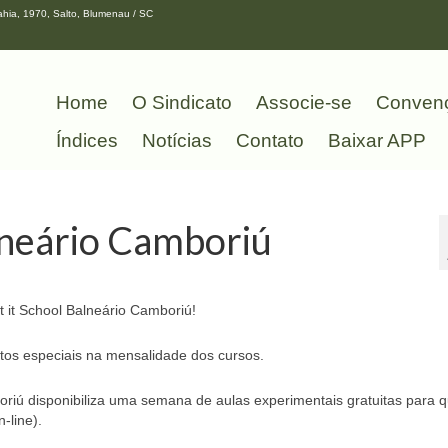
hia, 1970, Salto, Blumenau / SC
Home
O Sindicato
Associe-se
Conven
Índices
Notícias
Contato
Baixar APP
lneário Camboriú
t it School Balneário Camboriú!
tos especiais na mensalidade dos cursos.
riú disponibiliza uma semana de aulas experimentais gratuitas para 
-line).