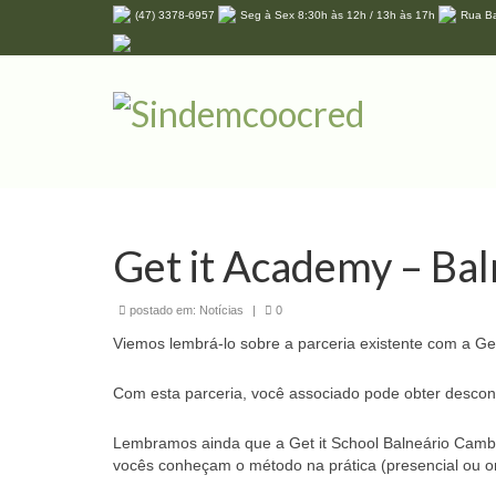
(47) 3378-6957
Seg à Sex 8:30h às 12h / 13h às 17h
Rua Ba
Get it Academy – Ba
postado em:
Notícias
|
0
Viemos lembrá-lo sobre a parceria existente com a Ge
Com esta parceria, você associado pode obter descon
Lembramos ainda que a Get it School Balneário Cambo
vocês conheçam o método na prática (presencial ou on