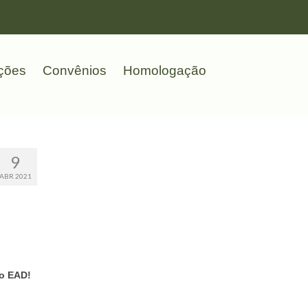
ções
Convênios
Homologação
9
ABR 2021
no EAD!