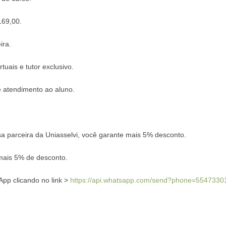
169,00.
ira.
uais e tutor exclusivo.
e atendimento ao aluno.
 parceira da Uniasselvi, você garante mais 5% desconto.
mais 5% de desconto.
pp clicando no link >
https://api.whatsapp.com/send?phone=554733