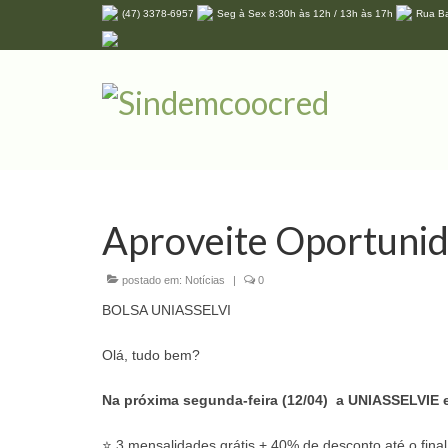
(47) 3378-6957
Seg à Sex 8:30h às 12h / 13h às 17h
Rua Ba
Aproveite Oportuni
postado em:
Notícias
|
0
BOLSA UNIASSELVI
Olá, tudo bem?
Na próxima segunda-feira (12/04) a UNIASSELVIE e
⭐ 3 mensalidades grátis + 40% de desconto até o final