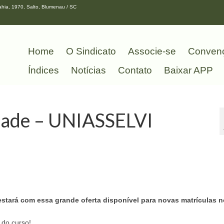
hia, 1970, Salto, Blumenau / SC
Home
O Sindicato
Associe-se
Conven
Índices
Notícias
Contato
Baixar APP
dade – UNIASSELVI
stará com essa grande oferta disponível para novas matrículas 
 do curso!