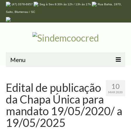
(47) 3378-6957
Seg à Sex 8:30h às 12h / 13h às 17h
Rua Bahia, 1970,
Salto, Blumenau / SC
Menu
Home
Edital de publicação
10
O Sindicato
MAR 2020
da Chapa Única para
Associe-se
mandato 19/05/2020/ a
Convenções
19/05/2025
Convênios