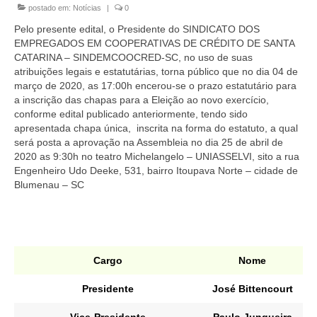
postado em:
Notícias
|
0
Homologação
Pelo presente edital, o Presidente do SINDICATO DOS
Índices
EMPREGADOS EM COOPERATIVAS DE CRÉDITO DE SANTA
CATARINA – SINDEMCOOCRED-SC, no uso de suas
Notícias
atribuições legais e estatutárias, torna público que no dia 04 de
março de 2020, as 17:00h encerou-se o prazo estatutário para
Contato
a inscrição das chapas para a Eleição ao novo exercício,
conforme edital publicado anteriormente, tendo sido
Baixar APP
apresentada chapa única, inscrita na forma do estatuto, a qual
será posta a aprovação na Assembleia no dia 25 de abril de
2020 as 9:30h no teatro Michelangelo – UNIASSELVI, sito a rua
Engenheiro Udo Deeke, 531, bairro Itoupava Norte – cidade de
Blumenau – SC
Cargo
Nome
Presidente
José Bittencourt
Vice-Presidente
Paulo Junqueira