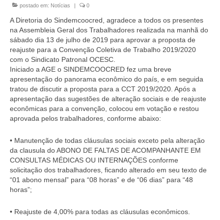
postado em:
Notícias
|
0
Homologação
A Diretoria do Sindemcoocred, agradece a todos os presentes
Índices
na Assembleia Geral dos Trabalhadores realizada na manhã do
sábado dia 13 de julho de 2019 para aprovar a proposta de
Notícias
reajuste para a Convenção Coletiva de Trabalho 2019/2020
com o Sindicato Patronal OCESC.
Contato
Iniciado a AGE o SINDEMCOOCRED fez uma breve
apresentação do panorama econômico do país, e em seguida
Baixar APP
tratou de discutir a proposta para a CCT 2019/2020. Após a
apresentação das sugestões de alteração sociais e de reajuste
econômicas para a convenção, colocou em votação e restou
aprovada pelos trabalhadores, conforme abaixo:
• Manutenção de todas cláusulas sociais exceto pela alteração
da clausula do ABONO DE FALTAS DE ACOMPANHANTE EM
CONSULTAS MÉDICAS OU INTERNAÇÕES conforme
solicitação dos trabalhadores, ficando alterado em seu texto de
“01 abono mensal” para “08 horas” e de “06 dias” para “48
horas”;
• Reajuste de 4,00% para todas as cláusulas econômicos.